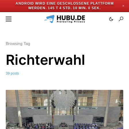
ANDROID WIRD EINE GESCHLOSSENE PLATTFORM
✕
WERDEN.
145 T 4 STD. 9 MIN. 57 SEK.
Browsing Tag
Richterwahl
39 posts