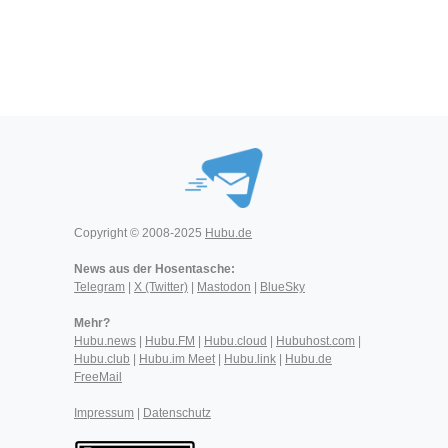
Copyright © 2008-2025
Hubu.de
News aus der Hosentasche:
Telegram
|
X (Twitter)
|
Mastodon
|
BlueSky
Mehr?
Hubu.news
|
Hubu.FM
|
Hubu.cloud
|
Hubuhost.com
|
Hubu.club
|
Hubu.im Meet
|
Hubu.link
|
Hubu.de
FreeMail
Impressum
|
Datenschutz