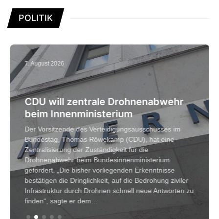
POLITIK
7. August 2026
CDU will zentrale Drohnenabwehr
beim Innenministerium
Der Vorsitzende des Verteidigungsausschusses im
Bundestag, Thomas Röwekamp (CDU), hat eine
Zentralisierung der Zuständigkeit für die
Drohnenabwehr beim Bundesinnenministerium
gefordert. „Die bisher vorliegenden Erkenntnisse
bestätigen die Dringlichkeit, auf die Bedrohung ziviler
Infrastruktur durch Drohnen schnell neue Antworten zu
finden“, sagte er dem…