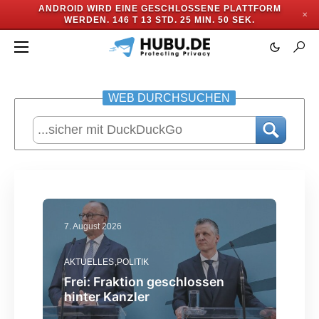
ANDROID WIRD EINE GESCHLOSSENE PLATTFORM
✕
WERDEN.
146 T 13 STD. 25 MIN. 48 SEK.
WEB DURCHSUCHEN
7. August 2026
AKTUELLES
POLITIK
Frei: Fraktion geschlossen
hinter Kanzler