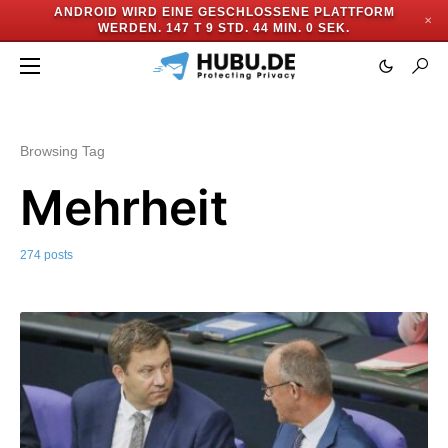
ANDROID WIRD EINE GESCHLOSSENE PLATTFORM
✕
WERDEN.
147 T 9 STD. 43 MIN. 57 SEK.
Browsing Tag
Mehrheit
274 posts