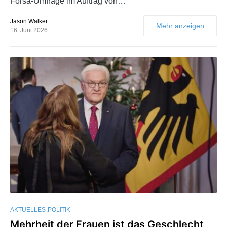
Forsa-Umfrage im Auftrag von…
Jason Walker
Mehr anzeigen
16. Juni 2026
AKTUELLES
POLITIK
Mehrheit der Frauen ist das Geschlecht