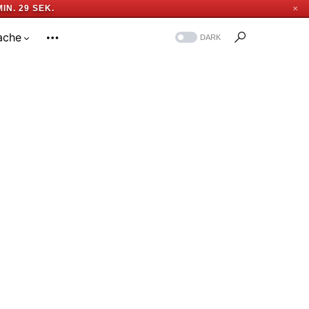
MIN. 28 SEK.
✕
ache
DARK