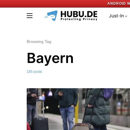
ANDROID W
Just-In
Browsing Tag
Bayern
185 posts