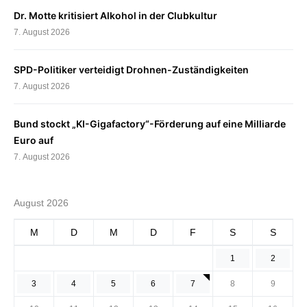
Dr. Motte kritisiert Alkohol in der Clubkultur
7. August 2026
SPD-Politiker verteidigt Drohnen-Zuständigkeiten
7. August 2026
Bund stockt „KI-Gigafactory“-Förderung auf eine Milliarde
Euro auf
7. August 2026
August 2026
M
D
M
D
F
S
S
1
2
3
4
5
6
7
8
9