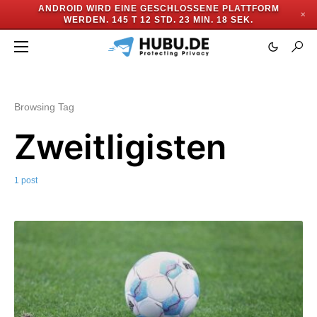
ANDROID WIRD EINE GESCHLOSSENE PLATTFORM
✕
WERDEN.
145 T 12 STD. 23 MIN. 18 SEK.
Browsing Tag
Zweitligisten
1 post