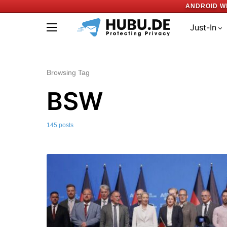
ANDROID W
Just-In
Browsing Tag
BSW
145 posts