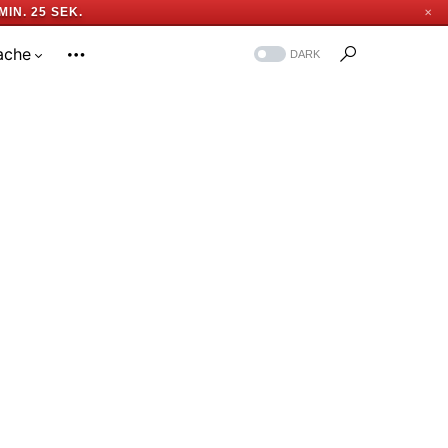
MIN. 24 SEK.
✕
ache
DARK