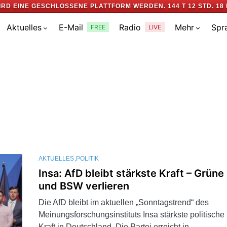
IRD EINE GESCHLOSSENE PLATTFORM WERDEN.
144 T 12 STD. 18 
Aktuelles
E-Mail
Radio
Mehr
Spr
FREE
LIVE
AKTUELLES
POLITIK
Insa: AfD bleibt stärkste Kraft – Grüne
und BSW verlieren
Die AfD bleibt im aktuellen „Sonntagstrend“ des
Meinungsforschungsinstituts Insa stärkste politische
Kraft in Deutschland. Die Partei erreicht in…