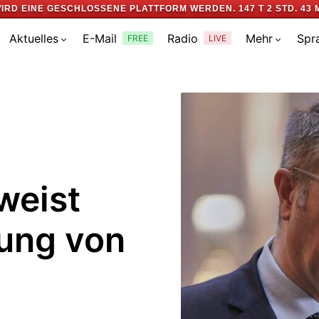
IRD EINE GESCHLOSSENE PLATTFORM WERDEN.
147 T 2 STD. 43 
Aktuelles
E-Mail
Radio
Mehr
Spr
FREE
LIVE
weist
ung von