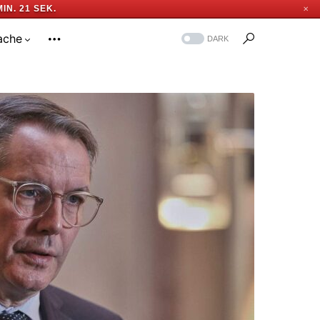
MIN. 21 SEK.
✕
ache
DARK