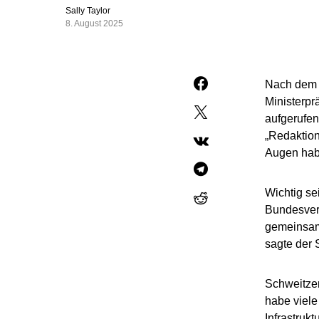
Sally Taylor
8. August 2025
Nach dem R
Ministerpr
aufgerufen
„Redaktion
Augen habe
Wichtig se
Bundesverf
gemeinsam
sagte der 
Schweitzer 
habe viele
Infrastrukt