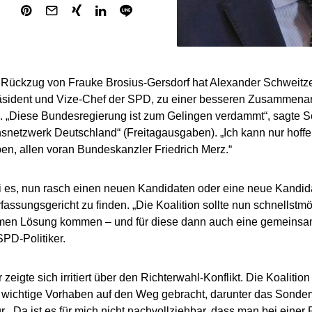
ückzug von Frauke Brosius-Gersdorf hat Alexander Schweitzer
äsident und Vize-Chef der SPD, zu einer besseren Zusammenarbe
. „Diese Bundesregierung ist zum Gelingen verdammt“, sagte 
snetzwerk Deutschland“ (Freitagausgaben). „Ich kann nur hoffen
n, allen voran Bundeskanzler Friedrich Merz.“
i es, nun rasch einen neuen Kandidaten oder eine neue Kandida
assungsgericht zu finden. „Die Koalition sollte nun schnellstmö
en Lösung kommen – und für diese dann auch eine gemeinsam
SPD-Politiker.
zeigte sich irritiert über den Richterwahl-Konflikt. Die Koalition
 wichtige Vorhaben auf den Weg gebracht, darunter das Sonde
ur. „Da ist es für mich nicht nachvollziehbar, dass man bei einer