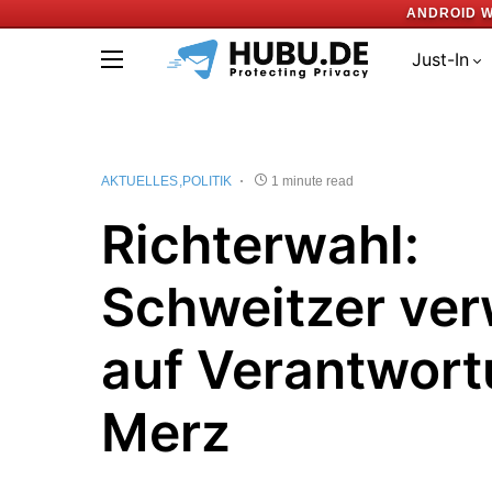
ANDROID W
Just-In
AKTUELLES
POLITIK
1 minute read
Richterwahl:
Schweitzer ver
auf Verantwort
Merz