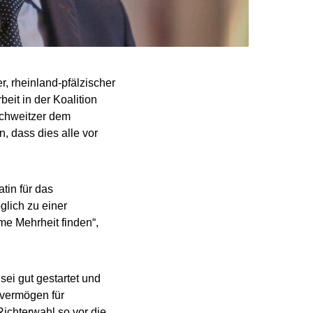
, rheinland-pfälzischer
it in der Koalition
Schweitzer dem
, dass dies alle vor
tin für das
glich zu einer
e Mehrheit finden“,
 sei gut gestartet und
rvermögen für
 Richterwahl so vor die