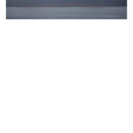
In der Tarifrunde für die deutschen Seehäfen mit rund
11.000 Beschäftigten hat sich die
Dienstleistungsgewerkschaft Verdi mit den Arbeitgebern
bereits am Ende der ersten Verhandlungsrunde auf ein
Tarifergebnis geeinigt.
„Wir hatten die Arbeitgeberseite aufgefordert, auf
Hinhaltetaktiken zu verzichten“, sagte
Verhandlungsführerin Maren Ulbrich am Freitag. Der
Zentralverband für die deutschen Seehäfen (ZDS) als
Verhandlungspartner sei dem nachgekommen und habe
einigungswillig agiert. „Wir haben keinen Zweifel