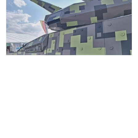
Die Präsidentin des Beschaffungsamts der Bundeswehr,
Annette Lehnigk-Emden, sieht ihre Behörde angesichts
der Spannungen mit Russland in einem „Wettlauf gegen
die Zeit“. „Wir haben vom Generalinspekteur der
Bundeswehr die Vorgabe bekommen, dass die
Bundeswehr im Jahr 2029 für die Landes- und