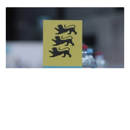
Baden-Württembergs CDU-Chef Manuel Hagel warnt vor
steigenden Sozialabgaben. Die Beiträge dürften nicht
über 40 Prozent steigen: