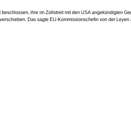
 beschlossen, ihre im Zollstreit mit den USA angekündigten Ge
 verschieben. Das sagte EU-Kommissionschefin von der Leyen 
nigten Staaten haben uns ein Schreiben mit Maßnahmen übermittel
fern keine Verhandlungslösung gefunden wird“, so die EU-Kom
r die Aussetzung unserer Gegenmaßnahmen bis Anfang August
ig weitere Gegenmaßnahmen vorbereiten, sodass wir bestens vor
e die Diversifizierung der Handelsbeziehungen. Dabei spiele
te politische Einigung über ein Freihandelsabkommen mit Indon
r Meilenstein“ und zeige, dass man nach neuen, offenen Märkte
 dritte Element sei zudem die Arbeit am Binnenmarkt selbst, „de
afen“, fügte die CDU-Politikerin hinzu.
nt Donald Trump hatte am Vortag Zölle auf Einfuhren aus der 
0 Prozent angekündigt. Diese sollen ab dem 1. August gelten.