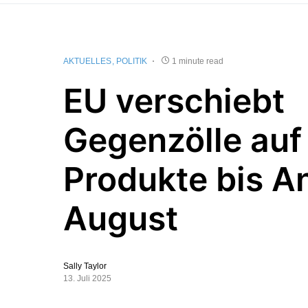
AKTUELLES
POLITIK
1 minute read
EU verschiebt
Gegenzölle auf
Produkte bis A
August
Sally Taylor
13. Juli 2025