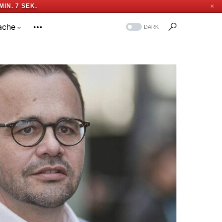
MIN. 6 SEK.
✕
ache
DARK