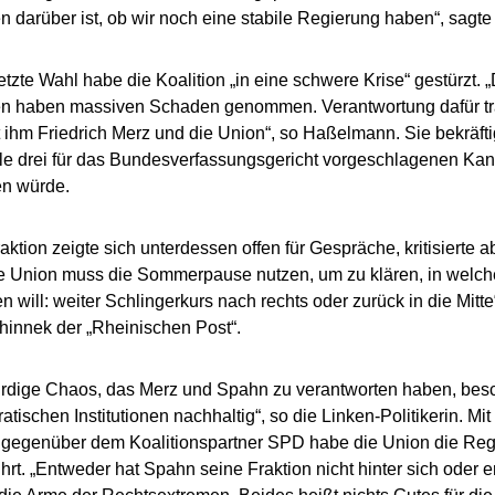
n darüber ist, ob wir noch eine stabile Regierung haben“, sag
tzte Wahl habe die Koalition „in eine schwere Krise“ gestürzt.
nen haben massiven Schaden genommen. Verantwortung dafür trä
 ihm Friedrich Merz und die Union“, so Haßelmann. Sie bekräfti
lle drei für das Bundesverfassungsgericht vorgeschlagenen Kan
en würde.
raktion zeigte sich unterdessen offen für Gespräche, kritisierte 
ie Union muss die Sommerpause nutzen, um zu klären, in welch
n will: weiter Schlingerkurs nach rechts oder zurück in die Mitte
hinnek der „Rheinischen Post“.
dige Chaos, das Merz und Spahn zu verantworten haben, besch
atischen Institutionen nachhaltig“, so die Linken-Politikerin. Mi
 gegenüber dem Koalitionspartner SPD habe die Union die Reg
hrt. „Entweder hat Spahn seine Fraktion nicht hinter sich oder er 