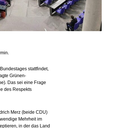
rmin.
Bundestages stattfindet,
sagte Grünen-
e). Das sei eine Frage
ge des Respekts
drich Merz (beide CDU)
twendige Mehrheit im
ptieren, in der das Land