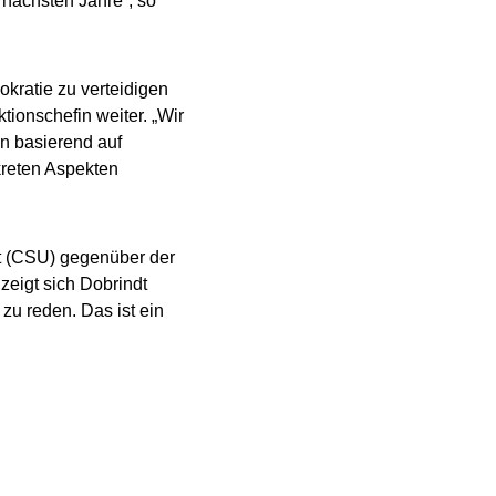
 nächsten Jahre“, so
kratie zu verteidigen
tionschefin weiter. „Wir
n basierend auf
kreten Aspekten
dt (CSU) gegenüber der
zeigt sich Dobrindt
 zu reden. Das ist ein