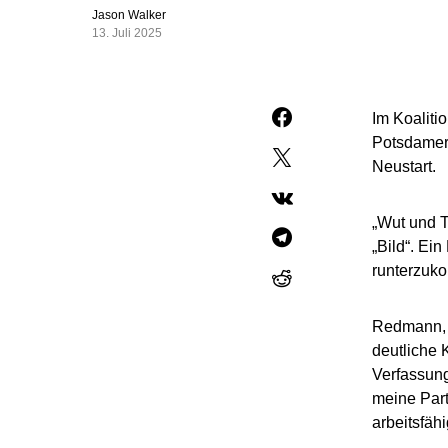
Jason Walker
13. Juli 2025
Im Koaliti
Potsdamer 
Neustart.
„Wut und T
„Bild“. Ei
runterzuk
Redmann, 
deutliche 
Verfassung
meine Part
arbeitsfähi