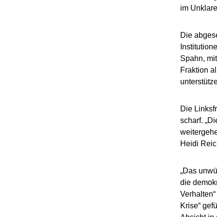
im Unklare
Die abgese
Institutio
Spahn, mit
Fraktion a
unterstütz
Die Linksf
scharf. „D
weitergehe
Heidi Reic
„Das unwür
die demokr
Verhalten“
Krise“ gefü