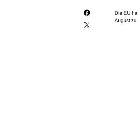
Die EU hat
August zu
„Die Verei
würden, so
werden wi
gleichzeit
Hinzu komm
vorgestell
ein „große
Leyen. Das
sicherer H
US-Präside
Höhe von 3