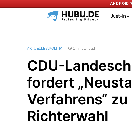
ANDROID 
Just-In
AKTUELLES
POLITIK
1 minute read
CDU-Landesch
fordert „Neusta
Verfahrens“ zu
Richterwahl