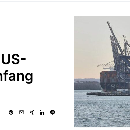
 US-
nfang