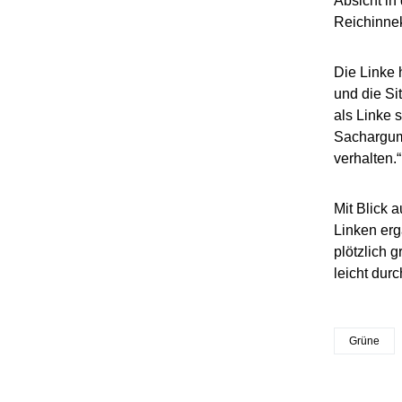
Absicht in
Reichinne
Die Linke 
und die Si
als Linke 
Sachargume
verhalten.“
Mit Blick 
Linken erg
plötzlich 
leicht du
Grüne