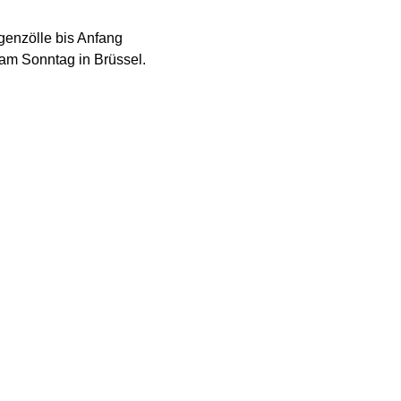
genzölle bis Anfang
am Sonntag in Brüssel.
t, die in Kraft treten
missionschefin. „Daher
 verlängern und
bereitet sind.“
 etwa die am Sonntag
esien eine Rolle. Das sei
n suche, sagte von der
nn dies ist unser
Europäischen Union in