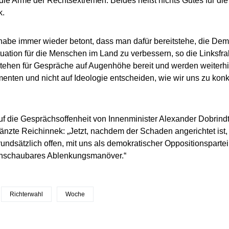
 die Arme der Rechtsextremen. Beides heißt nichts Gutes für die
k.
habe immer wieder betont, dass man dafür bereitstehe, die Demo
tuation für die Menschen im Land zu verbessern, so die Linksfrak
stehen für Gespräche auf Augenhöhe bereit und werden weiterhi
nten und nicht auf Ideologie entscheiden, wie wir uns zu kon
auf die Gesprächsoffenheit von Innenminister Alexander Dobrin
änzte Reichinnek: „Jetzt, nachdem der Schaden angerichtet ist, 
grundsätzlich offen, mit uns als demokratischer Oppositionspartei
rchschaubares Ablenkungsmanöver.“
Richterwahl
Woche