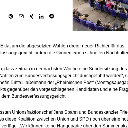
klat um die abgesetzten Wahlen dreier neuer Richter für das
assungsgericht fordern die Grünen einen schnellen Nachholte
rn, dass zeitnah in der nächsten Woche eine Sondersitzung des 
 Wahlen zum Bundesverfassungsgericht durchgeführt werden“, 
hefin Britta Haßelmann der „Rheinischen Post“ (Montagsausgab
kts gegenüber den vorgeschlagenen Kandidaten und eine Fra
 dem Bundesverfassungsgericht.
sten Unionsfraktionschef Jens Spahn und Bundeskanzler Frie
ss diese Koalition zwischen Union und SPD noch über eine no
verfüge. „Wir können keine Hängepartie über den Sommer akze