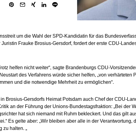
onsstreit um die Wahl der SPD-Kandidatin für das Bundesverfas
Juristin Frauke Brosius-Gersdorf, fordert der erste CDU-Lande
rotz helfen nicht weiter“, sagte Brandenburgs CDU-Vorsitzend
n Neustart des Verfahrens würde sicher helfen, „von verhärteten 
ommen und die notwendige Mehrheit zu ermöglichen“.
in Brosius-Gersdorfs Heimat Potsdam auch Chef der CDU-Landt
Kritik an der Führung der Unions-Bundestagsfraktion: „Bei der W
srichter hat sich niemand mit Ruhm bekleckert. Und das gilt au
ei.“ Es gelte aber: „Wir bleiben aber alle in der Verantwortung,
g zu halten. „