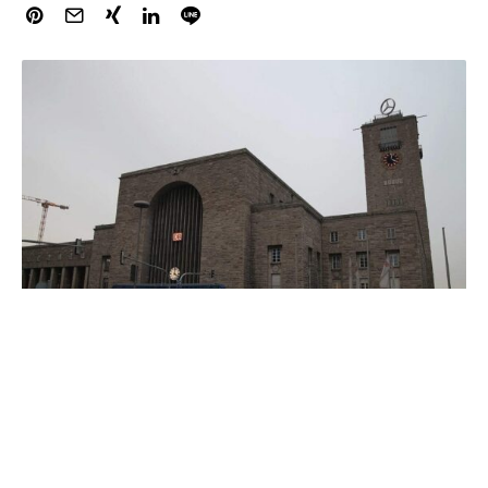
Der Start des Tiefbahnhofs „Stuttgart 21“ verzögert sich
teilweise. Wie die Deutsche Bahn am Freitag mitteilte,
geht der alte Kopfbahnhof nicht wie geplant 2026,