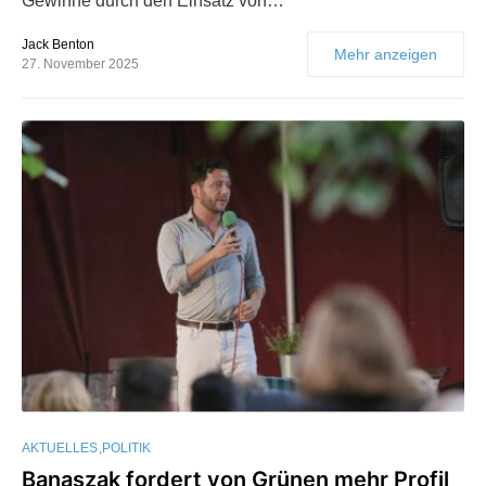
Gewinne durch den Einsatz von…
Jack Benton
Mehr anzeigen
27. November 2025
AKTUELLES
POLITIK
Banaszak fordert von Grünen mehr Profil