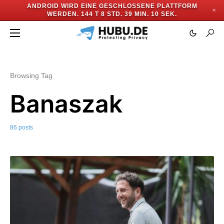
ANDROID WIRD EINE GESCHLOSSENE PLATTFORM
✕
WERDEN.
144 T 8 STD. 39 MIN. 7 SEK.
Browsing Tag
Banaszak
86 posts