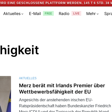
IRD EINE GESCHLOSSENE PLATTFORM WERDEN.
145 T 6 STD. 38 
Aktuelles
E-Mail
Radio
Mehr
Spr
FREE
LIVE
higkeit
AKTUELLES
Merz berät mit Irlands Premier über
Wettbewerbsfähigkeit der EU
Angesichts der anstehenden irischen EU-
Ratspräsidentschaft haben Bundeskanzler Friedrich
Merz (CDU) und der Taoiseach der Republik Irland,