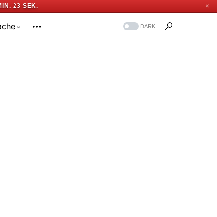
MIN. 21 SEK.
✕
ache
DARK