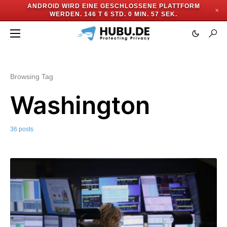
ANDROID WIRD EINE GESCHLOSSENE PLATTFORM
✕
WERDEN.
146 T 6 STD. 0 MIN. 54 SEK.
Browsing Tag
Washington
36 posts