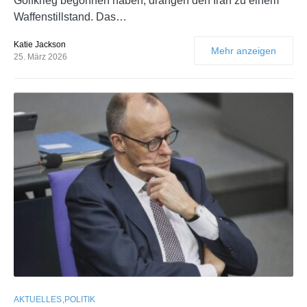
Golfkrieg begonnen haben, drängen den Iran zu einem
Waffenstillstand. Das…
Katie Jackson
Mehr anzeigen
25. März 2026
AKTUELLES
POLITIK