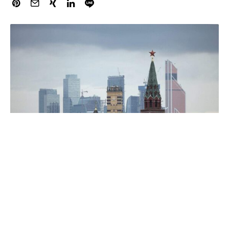
Kanzleramtsminister Thorsten Frei (CDU) hat eine
intensivere Debatte über die Beschlagnahmung des
eingefrorenen russischen Staatsguthabens gefordert.