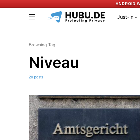
ANDROID W
Just-In
Browsing Tag
Niveau
20 posts