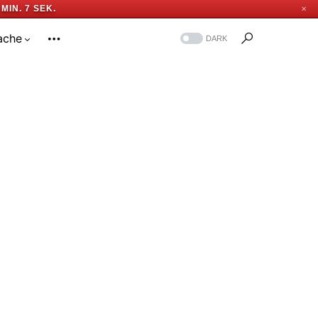
 MIN. 6 SEK.
✕
ache
DARK