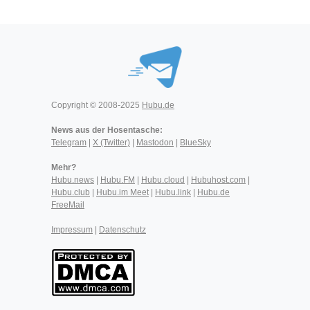
Copyright © 2008-2025
Hubu.de
News aus der Hosentasche:
Telegram
|
X (Twitter)
|
Mastodon
|
BlueSky
Mehr?
Hubu.news
|
Hubu.FM
|
Hubu.cloud
|
Hubuhost.com
|
Hubu.club
|
Hubu.im Meet
|
Hubu.link
|
Hubu.de
FreeMail
Impressum
|
Datenschutz