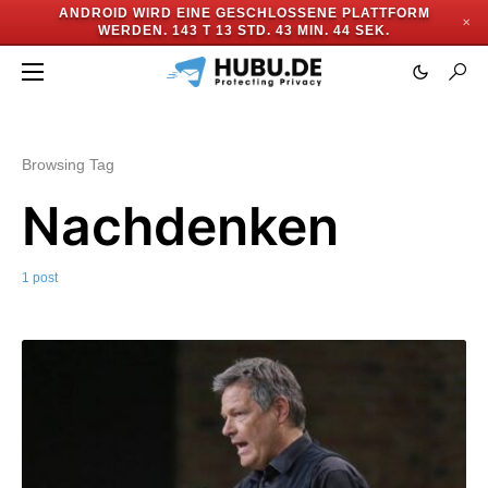
ANDROID WIRD EINE GESCHLOSSENE PLATTFORM
✕
WERDEN.
143 T 13 STD. 43 MIN. 44 SEK.
Browsing Tag
Nachdenken
1 post