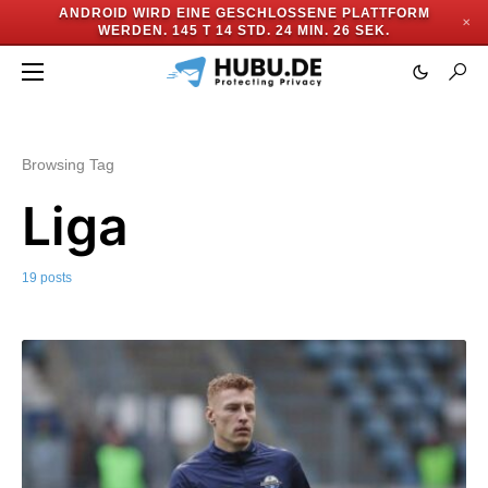
ANDROID WIRD EINE GESCHLOSSENE PLATTFORM
✕
WERDEN.
145 T 14 STD. 24 MIN. 24 SEK.
Browsing Tag
Liga
19 posts