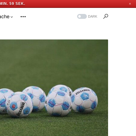
MIN. 59 SEK.
✕
ache
DARK