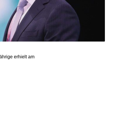
hrige erhielt am
n Posten des
e Chancen gut, dieses
ent klar auf Platz eins
bis 20 Prozent, und
 (10 bis 12 Prozent),
 mit Abstand. Hinzu
bei den Grünen beerben.