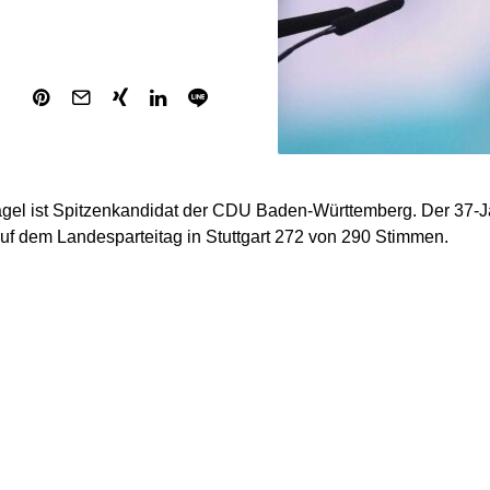
el ist Spitzenkandidat der CDU Baden-Württemberg. Der 37-Jä
f dem Landesparteitag in Stuttgart 272 von 290 Stimmen.
 sich damit bei der Landtagswahl am 8. März 2026 auch um de
äsidenten bewerben. Nach derzeitigem Umfragestand stehen di
reichen. So wird die CDU in Baden-Württemberg bei etwa 31 Proz
ie Grünen vom Amtsinhaber Winfried Kretschmann sind bei 17 
 auf dem Niveau der AfD, die bei 19 Prozent gesehen wird. SPD
is 8 Prozent) und FDP (5 bis 6 Prozent) folgen in den Umfragen
s Kretschmann 2026 nicht mehr antritt, Cem Özdemir will ihn 