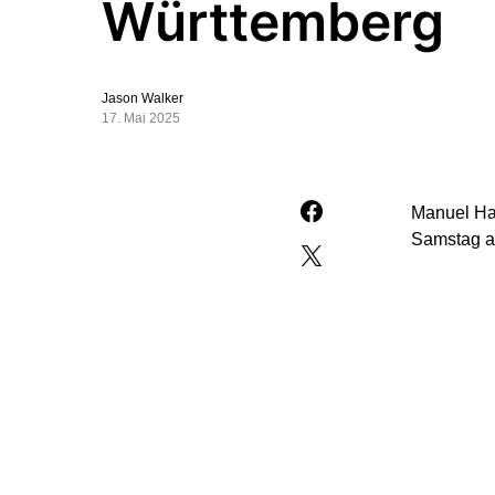
Württemberg
Jason Walker
17. Mai 2025
Manuel Hag
Samstag au
Hagel wird
Ministerpr
Ziel zu er
gesehen, d
damit etwa
Linke (7 b
kommt, das