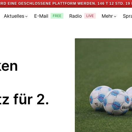
IRD EINE GESCHLOSSENE PLATTFORM WERDEN.
146 T 12 STD. 19 
Aktuelles
E-Mail
Radio
Mehr
Spr
FREE
LIVE
ken
z für 2.