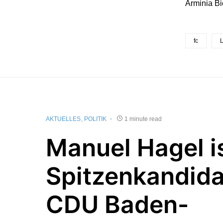
Arminia B
fc
L
AKTUELLES
POLITIK
1 minute read
Manuel Hagel i
Spitzenkandida
CDU Baden-