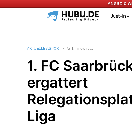
ANDROID W
Just-In
AKTUELLES
SPORT
1 minute read
1. FC Saarbrüc
ergattert
Relegationsplat
Liga