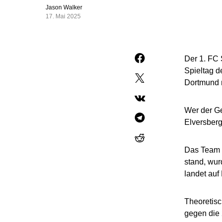
Jason Walker
17. Mai 2025
Der 1. FC 
Spieltag d
Dortmund m
Wer der Ge
Elversberg
Das Team v
stand, wu
landet auf 
Theoretisc
gegen die 