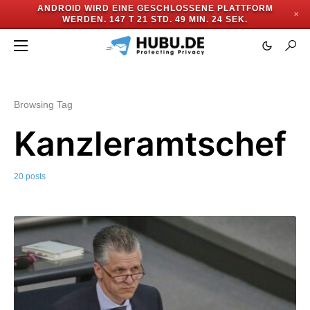
ANDROID WIRD EINE GESCHLOSSENE PLATTFORM
✕
WERDEN.
147 T 21 STD. 49 MIN. 22 SEK.
Browsing Tag
Kanzleramtschef
20 posts