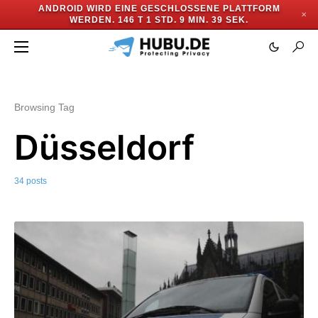
ANDROID WIRD EINE GESCHLOSSENE PLATTFORM
✕
WERDEN.
146 T 1 STD. 9 MIN. 36 SEK.
Browsing Tag
Düsseldorf
34 posts