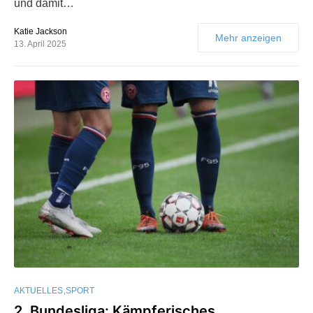
und damit…
Katie Jackson
Mehr anzeigen
13. April 2025
AKTUELLES
SPORT
2. Bundesliga: Kämpferisches