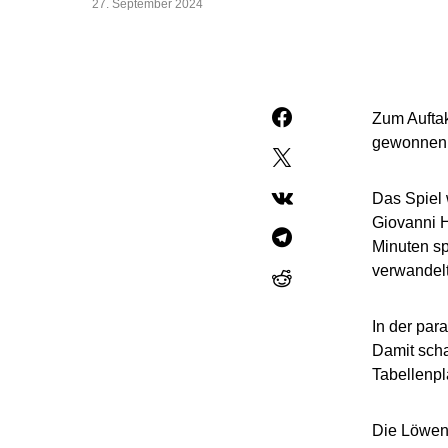
27. September 2024
Zum Auftak
gewonnen. 
Das Spiel 
Giovanni H
Minuten sp
verwandelt
In der par
Damit scha
Tabellenpla
Die Löwen 