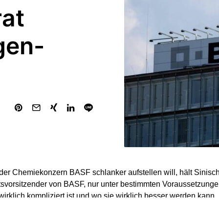
at
gen-
der Chemiekonzern BASF schlanker aufstellen will, hält Sinisc
tsvorsitzender von BASF, nur unter bestimmten Voraussetzungen 
irklich kompliziert ist und wo sie wirklich besser werden kann, b
vat dem „Mannheimer Morgen“ (Samstagausgabe). „Aber wenn es