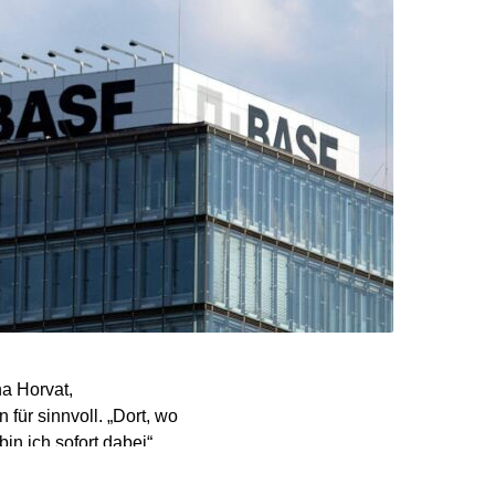
ha Horvat,
für sinnvoll. „Dort, wo
in ich sofort dabei“,
 nur darum geht, sich