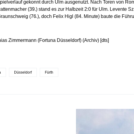
pielverlauf gekonnt durch Ulm ausgenutzt. Nach Toren von Rom
attenmacher (39.) stand es zur Halbzeit 2:0 für Ulm. Levente Sza
 Braunschweig (76.), doch Felix Higl (84. Minute) baute die Füh
hias Zimmermann (Fortuna Düsseldorf) (Archiv) [dts]
a
Düsseldorf
Fürth