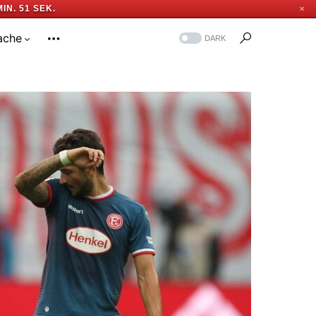
MIN. 50 SEK.
✕
ache
DARK