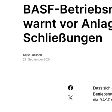
BASF-Betriebsr
warnt vor Anla
Schließungen
Katie Jackson
27. September 2024
Dass sich 
Betriebsra
die BASF w
sagte Hor