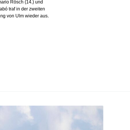
ario Rösch (14.) und
bó traf in der zweiten
rung von Ulm wieder aus.