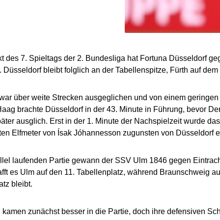
t des 7. Spieltags der 2. Bundesliga hat Fortuna Düsseldorf ge
Düsseldorf bleibt folglich an der Tabellenspitze, Fürth auf dem 
war über weite Strecken ausgeglichen und von einem geringen
aag brachte Düsseldorf in der 43. Minute in Führung, bevor De
äter ausglich. Erst in der 1. Minute der Nachspielzeit wurde da
en Elfmeter von Ísak Jóhannesson zugunsten von Düsseldorf e
allel laufenden Partie gewann der SSV Ulm 1846 gegen Eintrac
fft es Ulm auf den 11. Tabellenplatz, während Braunschweig au
tz bleibt.
kamen zunächst besser in die Partie, doch ihre defensiven S