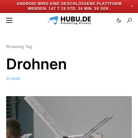
ANDROID WIRD EINE GESCHLOSSENE PLATTFORM
✕
WERDEN.
147 T 19 STD. 34 MIN. 57 SEK.
Browsing Tag
Drohnen
33 posts