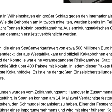
st in Wilhelmshaven ein großer Schlag gegen den internationa
Wie die Behörden am Mittwoch mitteilten, wurden bereits im F
acht Tonnen Kokain beschlagnahmt. Aus ermittlungstaktischen 
nen demnach erst jetzt veröffentlicht werden.
, die einen Straßenverkaufswert von etwa 500 Millionen Euro 
entdeckt, der aus Westafrika kam und offiziell Kakaobohnen enth
d der Kontrolle war eine vorangegangene Risikoanalyse. Stat
hließlich über 400 Pakete mit Kokain. In jedem dieser Pakete 
ste Kokainblöcke. Es ist eine der größten Einzelsicherstellung
re.
tlungen wurden vom Zollfahndungsamt Hannover in Zusammenar
eführt. In Spanien konnten am 14. Mai zwei Verdächtige fest
tehen, den Schmuggel organisiert zu haben. Einer der Festge
ührer eines Importunternehmens und wird mit einer früheren Kok