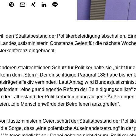
ll den Straftatbestand der Politikerbeleidigung abschaffen. E
 Landesjustizministerin Constanze Geiert für die nächste Woche
sterkonferenz eingebracht.
deren strafrechtlichen Schutz für Politiker halte sie „nicht für er
kerin dem „Stern“. Der einschlägige Paragraf 188 habe bisher k
sträger effektiv verhindert. Laut Antrag wird Bundesjustizminis
efordert, „eine grundlegende Reform der Beleidigungsdelikte“ zu
 der Tatbestand der Politikerbeleidigung auf jene Äußerungen
eien, „die Menschenwürde der Betroffenen anzugreifen“.
on Justizministerin Geiert schürt der Straftatbestand der Politi
ie Sorge, dass „eine polemische Auseinandersetzung“ in der po
Weiteres möglich“ sei. Dabei gehe es nicht darum, Politiker oh