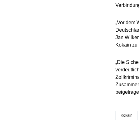
Verbindun
„Vor dem W
Deutschlan
Jan Wilken
Kokain zu 
„Die Siche
verdeutlic
Zollkrimin
Zusammenwi
beigetrage
Kokain