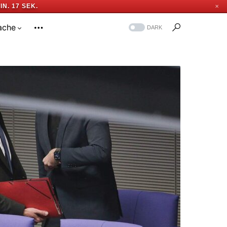
IN. 16 SEK.
✕
ache
DARK