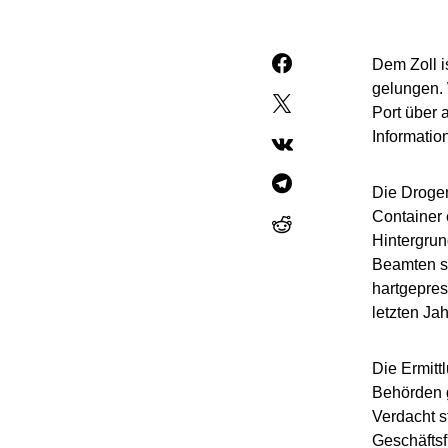
Dem Zoll i
gelungen. 
Port über 
Informatio
Die Drogen
Container 
Hintergrun
Beamten sc
hartgepres
letzten Jah
Die Ermit
Behörden g
Verdacht s
Geschäftsf