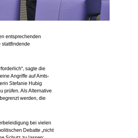
inen entsprechenden
 stattfindende
forderlich“, sagte die
eine Angriffe auf Amts-
terin Stefanie Hubig
 prüfen. Als Alternative
 begrenzt werden, die
kerbeleidigung bei vielen
litischen Debatte „nicht
ne Schutz zu lassen: