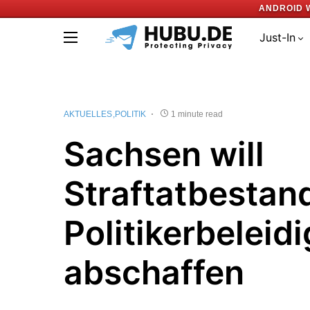
ANDROID 
Just-In
AKTUELLES
POLITIK
1 minute read
Sachsen will
Straftatbestan
Politikerbeleid
abschaffen