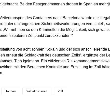
g gebracht. Beiden Festgenommenen drohen in Spanien mehrjäh
eitertransport des Containers nach Barcelona wurde die illega
d unter umfangreichen Sicherheitsvorkehrungen vernichtet“, s
. „Wir nehmen so den Kriminellen die Möglichkeit, sich gewal
einem späteren Zeitpunkt zurückzuholen.“
rstellung von acht Tonnen Kokain und der sich anschließende E
hen erneut die Schlagkraft des deutschen Zolls“, ergänzte der Le
alamtes, Tino Igelmann. Ein effizientes Risikomanagement sow
rken mit den Bereichen Kontrolle und Ermittlung im Zoll hät
n.
Tonnen
Wilhelmshaven
Zoll