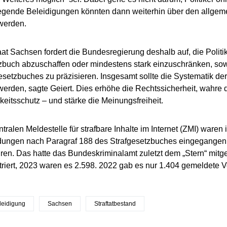
gende Beleidigungen könnten dann weiterhin über den allgem
werden.
aat Sachsen fordert die Bundesregierung deshalb auf, die Politi
zbuch abzuschaffen oder mindestens stark einzuschränken, so
esetzbuches zu präzisieren. Insgesamt sollte die Systematik de
 werden, sagte Geiert. Dies erhöhe die Rechtssicherheit, wahre 
keitsschutz – und stärke die Meinungsfreiheit.
ntralen Meldestelle für strafbare Inhalte im Internet (ZMI) ware
ungen nach Paragraf 188 des Strafgesetzbuches eingegangen –
ren. Das hatte das Bundeskriminalamt zuletzt dem „Stern“ mitge
striert, 2023 waren es 2.598. 2022 gab es nur 1.404 gemeldete V
eleidigung
Sachsen
Straftatbestand