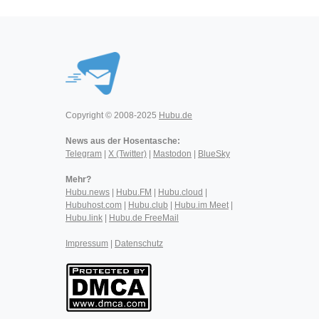
Copyright © 2008-2025
Hubu.de
News aus der Hosentasche:
Telegram
|
X (Twitter)
|
Mastodon
|
BlueSky
Mehr?
Hubu.news
|
Hubu.FM
|
Hubu.cloud
|
Hubuhost.com
|
Hubu.club
|
Hubu.im Meet
|
Hubu.link
|
Hubu.de FreeMail
Impressum
|
Datenschutz