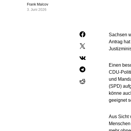
Frank Malcov
3. Juni 2026
Sachsen wi
Antrag hat
Justizmini
Einen beson
CDU-Politi
und Mandat
(SPD) aufg
könne auch
geeignet s
Aus Sicht v
Menschen d
mehr ohne 