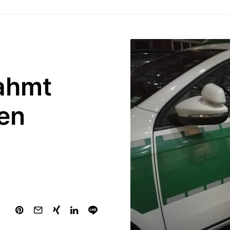
ahmt
en