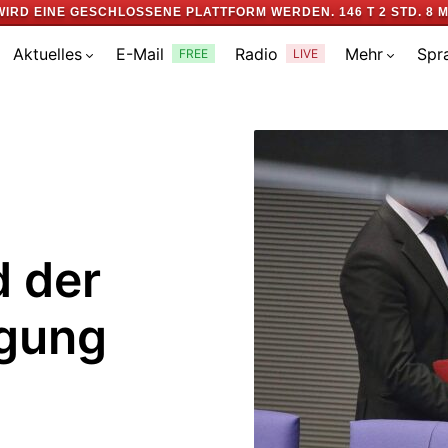
WIRD EINE GESCHLOSSENE PLATTFORM WERDEN.
146 T 2 STD. 8 M
Aktuelles
E-Mail
Radio
Mehr
Spr
FREE
LIVE
d der
igung