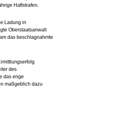
rige Haftstrafen.
le Ladung in
agte Oberstaatsanwalt
tsam das beschlagnahmte
rmittlungserfolg
iter des
ie das enge
ten maßgeblich dazu