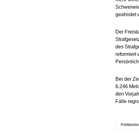
Schwerwie
geahndet 
Der Freist
Strafgeset
des Strafg
reformiert
Persönlich
Bei der Ze
6.246 Meld
den Vorjah
Fälle regi
Politikerb