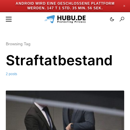
ANDROID WIRD EINE GESCHLOSSENE PLATTFORM
✕
WERDEN.
147 T 1 STD. 35 MIN. 56 SEK.
Browsing Tag
Straftatbestand
2 posts