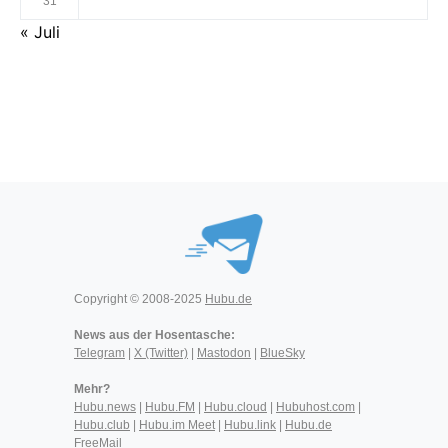
31
« Juli
Copyright © 2008-2025
Hubu.de
News aus der Hosentasche:
Telegram
|
X (Twitter)
|
Mastodon
|
BlueSky
Mehr?
Hubu.news
|
Hubu.FM
|
Hubu.cloud
|
Hubuhost.com
|
Hubu.club
|
Hubu.im Meet
|
Hubu.link
|
Hubu.de
FreeMail