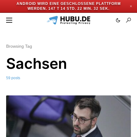
ANDROID WIRD EINE GESCHLOSSENE PLATTFORM
✕
WERDEN.
147 T 14 STD. 22 MIN. 29 SEK.
Browsing Tag
Sachsen
59 posts