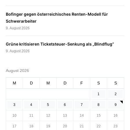
Bofinger gegen österreichisches Renten-Modell für
Schwerarbeiter
9. August 2026
Grüne kritisieren Ticketsteuer-Senkung als „Blindflug“
9. August 2026
August 2026
M
D
M
D
F
S
S
1
2
3
4
5
6
7
8
9
10
11
12
13
14
15
16
17
18
19
20
21
22
23