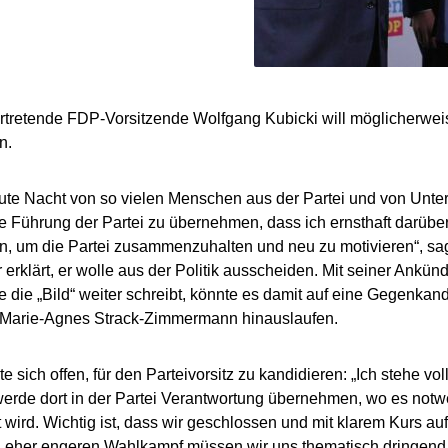
ertretende FDP-Vorsitzende Wolfgang Kubicki will möglicherweis
n.
eute Nacht von so vielen Menschen aus der Partei und von Unte
e Führung der Partei zu übernehmen, dass ich ernsthaft darübe
n, um die Partei zusammenzuhalten und neu zu motivieren“, sagt
r erklärt, er wolle aus der Politik ausscheiden. Mit seiner Ankü
e die „Bild“ weiter schreibt, könnte es damit auf eine Gegenkand
n Marie-Agnes Strack-Zimmermann hinauslaufen.
e sich offen, für den Parteivorsitz zu kandidieren: „Ich stehe vol
rde dort in der Partei Verantwortung übernehmen, wo es notw
wird. Wichtig ist, dass wir geschlossen und mit klarem Kurs au
 eher engeren Wahlkampf müssen wir uns thematisch dringend w