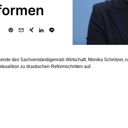
eformen
zende des Sachverständigenrats Wirtschaft, Monika Schnitzer, ruf
koalition zu drastischen Reformschritten auf.
tensteigerungen in den Sozialversicherungen zu begrenzen, for
orm, mit Anhebung des Renteneintrittsalters“, eine Begrenzun
 ergänzende kapitalgedeckte Altersvorsorge. Der künftige Bu
eine stabilitätsorientierte Reform der Schuldenbremse bei gleich
ng zukunftsorientierter Ausgaben, zuvorderst Infrastruktur, Vert
agte Schnitzer der FAZ.