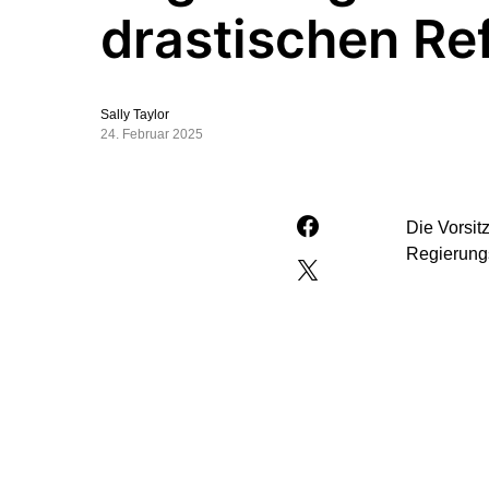
drastischen R
Sally Taylor
24. Februar 2025
Die Vorsit
Regierungs
Um die Kos
„Rentenref
sowie eine
dringend „
Verstetigu
angehen, s