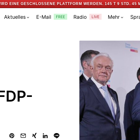
IRD EINE GESCHLOSSENE PLATTFORM WERDEN.
145 T 9 STD. 45 
Aktuelles
E-Mail
Radio
Mehr
Spr
FREE
LIVE
 FDP-