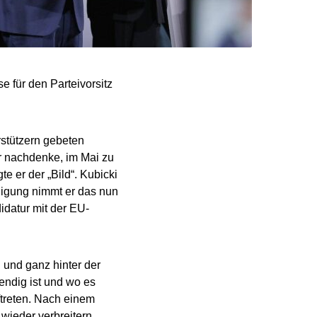
e für den Parteivorsitz
rstützern gebeten
r nachdenke, im Mai zu
e er der „Bild“. Kubicki
ndigung nimmt er das nun
idatur mit der EU-
l und ganz hinter der
endig ist und wo es
ftreten. Nach einem
ieder verbreitern,