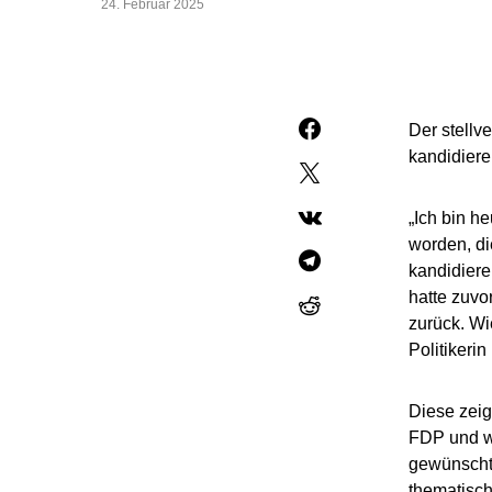
24. Februar 2025
Der stellv
kandidiere
„Ich bin h
worden, di
kandidiere
hatte zuvo
zurück. Wi
Politikeri
Diese zeigt
FDP und we
gewünscht 
thematisch