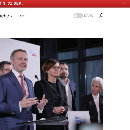
MIN. 31 SEK.
✕
ache
DARK