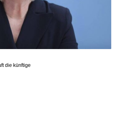
t die künftige
dert sie eine
g des Rentenanstiegs
ndeskanzler müsse zudem
zeitig verbindlicher
eidigung und Bildung“