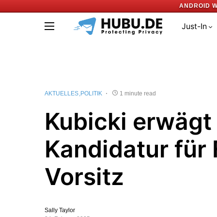
ANDROID W
Just-In
AKTUELLES
POLITIK
1 minute read
Kubicki erwägt
Kandidatur für
Vorsitz
Sally Taylor