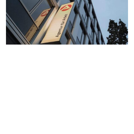
Der Unternehmer Martin Herrenknecht plädiert
angesichts der anhaltenden Wirtschaftskrise für mehr
Flexibilität für Arbeitgeber in Deutschland. „Wir müssen
das Kündigungsschutzgesetz lockern“, sagte er dem
„Handelsblatt“ (Freitagausgabe). „In einer Zeit, in der die
Industrie massenhaft Arbeitsplätze abbaut, passt das
nicht mehr.“