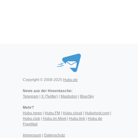
Copyright © 2008-2025
Hubu.de
News aus der Hosentasche:
Telegram
|
X (Twitter)
|
Mastodon
|
BlueSky
Mehr?
Hubu.news
|
Hubu.FM
|
Hubu.cloud
|
Hubuhost.com
|
Hubu.club
|
Hubu.im Meet
|
Hubu.link
|
Hubu.de
FreeMail
Impressum
|
Datenschutz