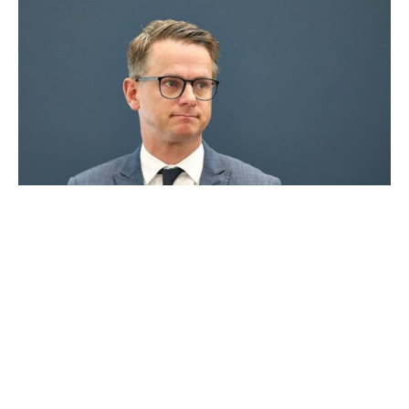
Nach der Ankündigung von Bundeskanzler Olaf Scholz
(SPD) über Gespräche zur Migrationspolitik mit Ländern
und Union erhebt CDU-Generalsekretär Carsten
Linnemann klare Forderungen. Linnemann sagte der
„Rheinischen Post“ (Freitagsausgabe): „Die Zeit von