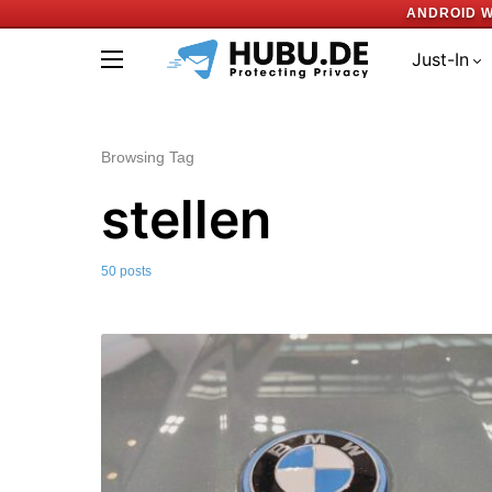
ANDROID W
Just-In
Browsing Tag
stellen
50 posts