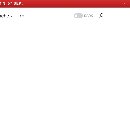
MIN. 56 SEK.
✕
ache
DARK