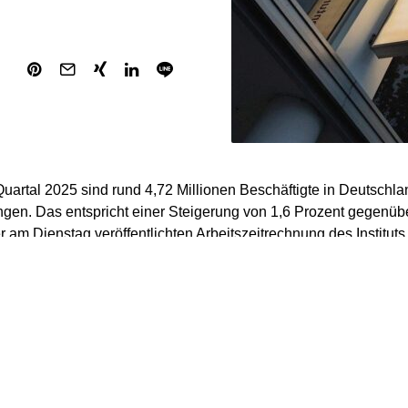
 Quartal 2025 sind rund 4,72 Millionen Beschäftigte in Deutschla
en. Das entspricht einer Steigerung von 1,6 Prozent gegenübe
r am Dienstag veröffentlichten Arbeitszeitrechnung des Instituts
chung (IAB) hervorgeht. Die Teilzeitquote erreichte mit 40,1 Pr
itten Quartal.
bten 11,2 Prozent aller Beschäftigten neben ihrem Hauptjob no
erson wurden durchschnittlich 8,2 Stunden in Nebenjobs gearbe
jahresquartal. Die Zahl der Teilzeitbeschäftigten stieg um 1,0 P
schäftigten um 0,7 Prozent sank. Der Anstieg der Teilzeitquote s