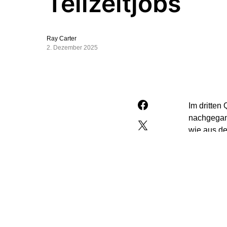
Teilzeitjobs
Ray Carter
2. Dezember 2025
Im dritten
nachgegang
wie aus de
Berufsfors
in einem dr
Laut IAB ü
aus. Pro P
als im Vor
Vollzeitbe