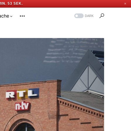
MIN. 52 SEK.
✕
ache
DARK