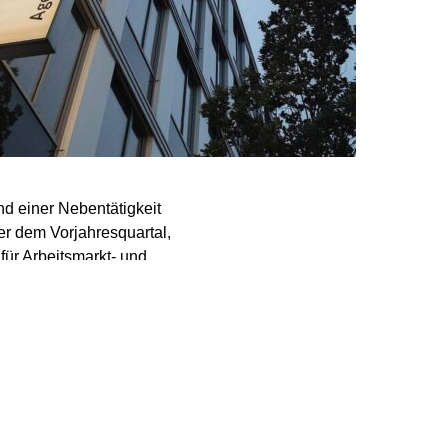
nd einer Nebentätigkeit
r dem Vorjahresquartal,
 für Arbeitsmarkt- und
ozent den höchsten Wert
ch eine Nebentätigkeit
itet, 0,2 Stunden mehr
rozent, während die der
ei auch auf einen