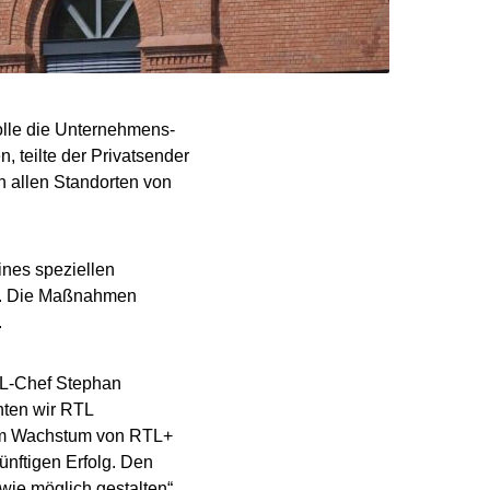
olle die Unternehmens-
, teilte der Privatsender
n allen Standorten von
ines speziellen
en. Die Maßnahmen
.
RTL-Chef Stephan
chten wir RTL
dem Wachstum von RTL+
nftigen Erfolg. Den
ie möglich gestalten“,