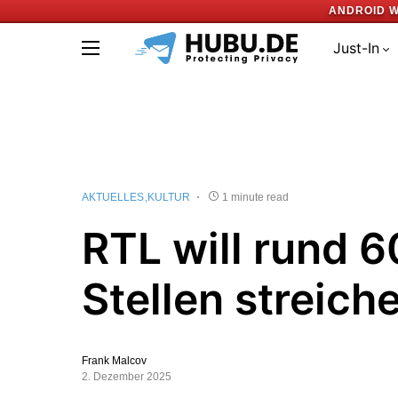
ANDROID W
Just-In
AKTUELLES
KULTUR
1 minute read
RTL will rund 
Stellen streich
Frank Malcov
2. Dezember 2025