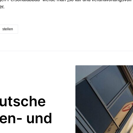
er.
stellen
utsche
ben- und