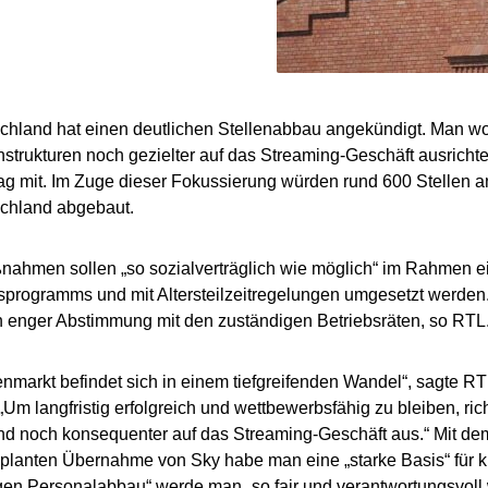
hland hat einen deutlichen Stellenabbau angekündigt. Man w
strukturen noch gezielter auf das Streaming-Geschäft ausrichten
g mit. Im Zuge dieser Fokussierung würden rund 600 Stellen a
chland abgebaut.
ahmen sollen „so sozialverträglich wie möglich“ im Rahmen e
sprogramms und mit Altersteilzeitregelungen umgesetzt werd
in enger Abstimmung mit den zuständigen Betriebsräten, so RTL
nmarkt befindet sich in einem tiefgreifenden Wandel“, sagte 
 „Um langfristig erfolgreich und wettbewerbsfähig zu bleiben, ri
nd noch konsequenter auf das Streaming-Geschäft aus.“ Mit 
planten Übernahme von Sky habe man eine „starke Basis“ für kü
en Personalabbau“ werde man „so fair und verantwortungsvoll w