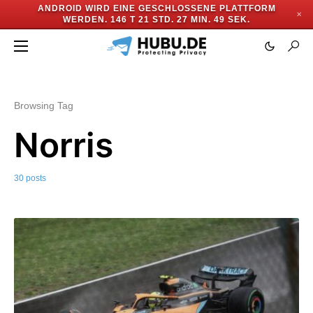
ANDROID WIRD EINE GESCHLOSSENE PLATTFORM
✕
WERDEN.
146 T 21 STD. 27 MIN. 46 SEK.
Browsing Tag
Norris
30 posts