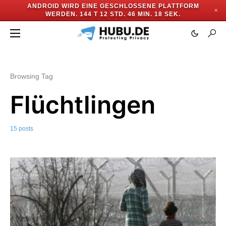
ANDROID WIRD EINE GESCHLOSSENE PLATTFORM
✕
WERDEN.
144 T 12 STD. 46 MIN. 16 SEK.
Browsing Tag
Flüchtlingen
15 posts