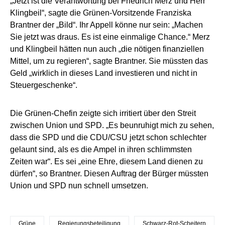
„Jetzt ist die Verantwortung bei Friedrich Merz und Herr
Klingbeil“, sagte die Grünen-Vorsitzende Franziska
Brantner der „Bild“. Ihr Appell könne nur sein: „Machen
Sie jetzt was draus. Es ist eine einmalige Chance.“ Merz
und Klingbeil hätten nun auch „die nötigen finanziellen
Mittel, um zu regieren“, sagte Brantner. Sie müssten das
Geld „wirklich in dieses Land investieren und nicht in
Steuergeschenke“.
Die Grünen-Chefin zeigte sich irritiert über den Streit
zwischen Union und SPD. „Es beunruhigt mich zu sehen,
dass die SPD und die CDU/CSU jetzt schon schlechter
gelaunt sind, als es die Ampel in ihren schlimmsten
Zeiten war“. Es sei „eine Ehre, diesem Land dienen zu
dürfen“, so Brantner. Diesen Auftrag der Bürger müssten
Union und SPD nun schnell umsetzen.
Grüne
Regierungsbeteiligung
Schwarz-Rot-Scheitern