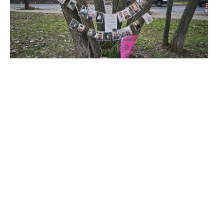
Die Zahl der Straftaten gegen obdachlose Menschen ist
2025 um knapp 17 Prozent im Vergleich zum Vorjahr
gestiegen. Das geht aus Antworten des
Bundesinnenministeriums auf eine Kleine Anfrage der
Linken hervor, über die die „Rheinische Post“
(Samstagausgabe) berichtet.
Demnach kam es 2025 zu insgesamt 2.563 Straftaten
gegen Obdachlose. In den Jahren 2023 und 2024 wurden