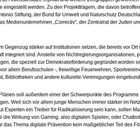
 eingestellt werden. Zu den Projektträgern, die davon betroffen
onio Stiftung, der Bund für Umwelt und Naturschutz Deutschl
as Medienunternehmen „Correctiv“, der Zentralrat der Juden u
im Gegenzug stärker auf Institutionen setzen, die bereits vor Ort
ft integriert sind. Anstelle von Nichtregierungsorganisationen, p
gen, die speziell zur Demokratieförderung gegründet worden sin
vor allem Berufsschulen -, freiwillige Feuerwehren, Sportverei
, Bibliotheken und andere kulturelle Vereinigungen eingebun
länen soll außerdem einer der Schwerpunkte des Programms kü
egen. Weil sich vor allem junge Menschen immer stärker im Netz 
ut Experten ein Treiber für Radikalisierung sein kann, sollen 
e die Wirkung von Gaming, also digitalen Spielen, oder Chatbo
r das Thema digitale Prävention kein maßgeblicher Teil des F