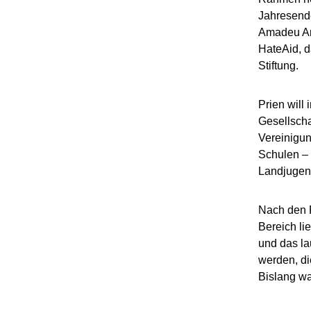
Jahresende
Amadeu Ant
HateAid, d
Stiftung.
Prien will 
Gesellscha
Vereinigun
Schulen – 
Landjugend
Nach den P
Bereich li
und das la
werden, di
Bislang wa