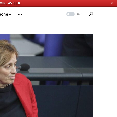
MIN. 44 SEK.
✕
ache
DARK