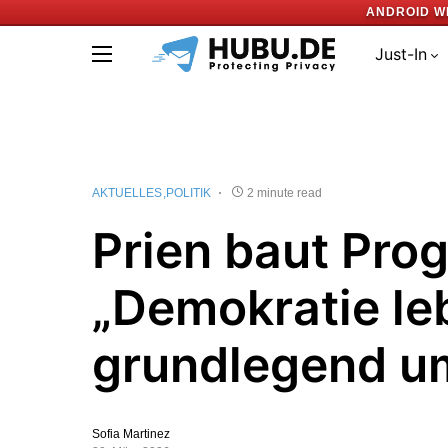
ANDROID W
Just-In
AKTUELLES
POLITIK
2 minute read
Prien baut Pr
„Demokratie le
grundlegend u
Sofia Martinez