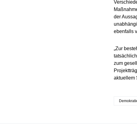
Verschiede
Maßnahmen 
der Aussag
unabhängig
ebenfalls 
„Zur beste
tatsächlic
zum gesell
Projektträ
aktuellem 
Demokrati