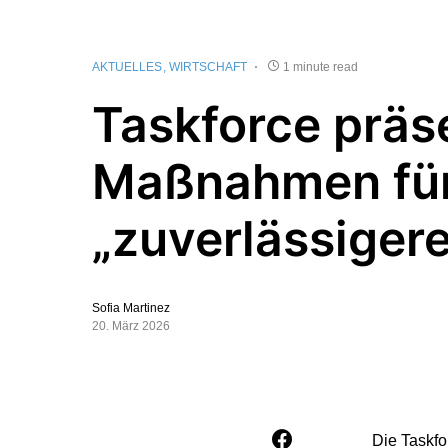
AKTUELLES
WIRTSCHAFT
1 minute read
Taskforce präse
Maßnahmen fü
„zuverlässiger
Sofia Martinez
20. März 2026
Die Taskfo