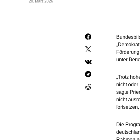
20. März 2026
Bundesbild
„Demokrati
Förderung 
unter Beru
„Trotz hoh
nicht oder 
sagte Prie
nicht ausr
fortsetzen
Die Progra
deutschlan
Rahmen ne