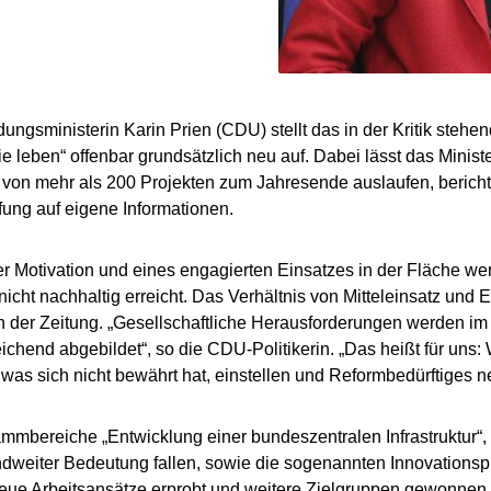
ungsministerin Karin Prien (CDU) stellt das in der Kritik ste
e leben“ offenbar grundsätzlich neu auf. Dabei lässt das Minis
von mehr als 200 Projekten zum Jahresende auslaufen, bericht
fung auf eigene Informationen.
er Motivation und eines engagierten Einsatzes in der Fläche w
nicht nachhaltig erreicht. Das Verhältnis von Mitteleinsatz und E
n der Zeitung. „Gesellschaftliche Herausforderungen werden i
eichend abgebildet“, so die CDU-Politikerin. „Das heißt für uns
, was sich nicht bewährt hat, einstellen und Reformbedürftiges ne
mmbereiche „Entwicklung einer bundeszentralen Infrastruktur“, 
dweiter Bedeutung fallen, sowie die sogenannten Innovationspr
ue Arbeitsansätze erprobt und weitere Zielgruppen gewonnen 