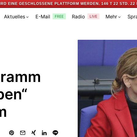
IRD EINE GESCHLOSSENE PLATTFORM WERDEN.
146 T 22 STD. 22 
Aktuelles
E-Mail
Radio
Mehr
Spr
FREE
LIVE
ogramm
ben“
m