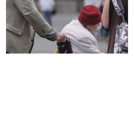
Der Deutsche Städte- und Gemeindebund (DStGB) hat
den Entwurf von Gesundheitsministerin Nina Warken
(CDU) für eine Pflegereform kritisiert. „Der
Referentenentwurf zur Pflegereform enthält aus unserer
Sicht gute Ansätze, bleibt allerdings vor allem bei der
Finanzierung hinter den kommunalen Erwartungen