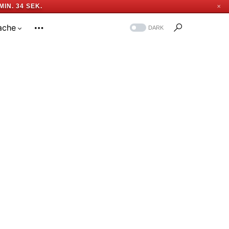
MIN. 33 SEK.
✕
ache
DARK