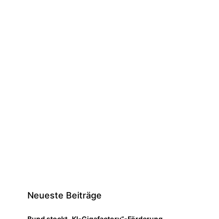
Neueste Beiträge
Bund stockt „KI-Gigafactory“-Förderung