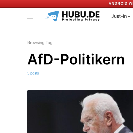
ANDROID W
Just-In
Browsing Tag
AfD-Politikern
5 posts