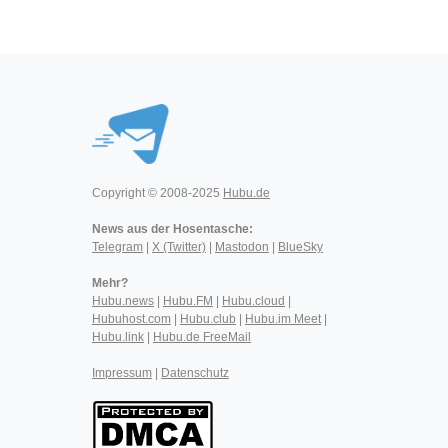
Copyright © 2008-2025
Hubu.de
News aus der Hosentasche:
Telegram
|
X (Twitter)
|
Mastodon
|
BlueSky
Mehr?
Hubu.news
|
Hubu.FM
|
Hubu.cloud
|
Hubuhost.com
|
Hubu.club
|
Hubu.im Meet
|
Hubu.link
|
Hubu.de FreeMail
Impressum
|
Datenschutz