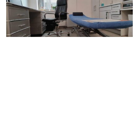
Die gesetzlichen Krankenversicherungen steuern auf ein
Milliardenloch zu. Um die Ausgaben zu bremsen, plant
die Bundesregierung Einschnitte im Gesundheitssystem.
Neben Einsparungen bei Kliniken, Ärztehonoraren und
Preisen für Arzneimittel sind auch höhere Zuzahlungen
bei Medikamenten für Kassenpatienten oder die
komplette Streichung von Leistungen wie etwa der
Homöopathie vorgesehen.