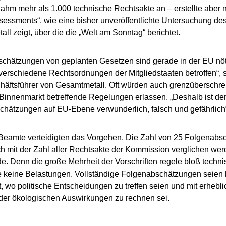
hm mehr als 1.000 technische Rechtsakte an – erstellte aber 
sessments“, wie eine bisher unveröffentlichte Untersuchung de
ll zeigt, über die die „Welt am Sonntag“ berichtet.
chätzungen von geplanten Gesetzen sind gerade in der EU nöti
 verschiedene Rechtsordnungen der Mitgliedstaaten betroffen“, 
äftsführer von Gesamtmetall. Oft würden auch grenzüberschre
innenmarkt betreffende Regelungen erlassen. „Deshalb ist de
hätzungen auf EU-Ebene verwunderlich, falsch und gefährlich“
Beamte verteidigten das Vorgehen. Die Zahl von 25 Folgenabsc
 mit der Zahl aller Rechtsakte der Kommission verglichen wer
e. Denn die große Mehrheit der Vorschriften regele bloß techni
 keine Belastungen. Vollständige Folgenabschätzungen seien h
lt, wo politische Entscheidungen zu treffen seien und mit erhebli
der ökologischen Auswirkungen zu rechnen sei.