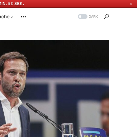
MIN. 52 SEK.
✕
ache
DARK