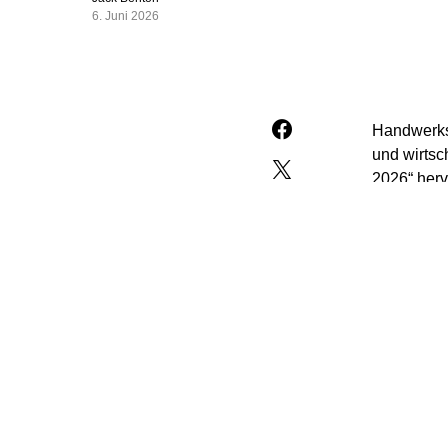
6. Juni 2026
Handwerksb
und wirtsc
2026“ herv
den die „W
Für die St
„Produktivi
steigerten
erfolgreic
standardis
Ökonomen 
Arbeitsmar