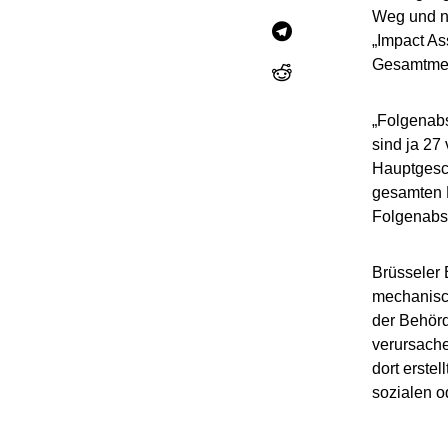
Weg und na
„Impact As
Gesamtmeta
„Folgenabs
sind ja 27
Hauptgesch
gesamten B
Folgenabsc
Brüsseler 
mechanisch
der Behörd
verursache
dort erstel
sozialen o