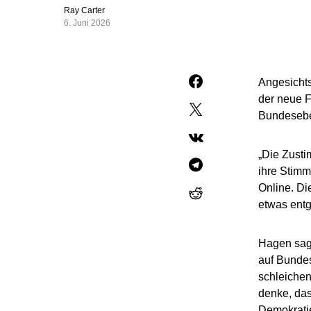
Ray Carter
6. Juni 2026
Angesichts
der neue F
Bundesebe
„Die Zusti
ihre Stimm
Online. D
etwas ent
Hagen sagt
auf Bundes
schleichen
denke, das
Demokrati