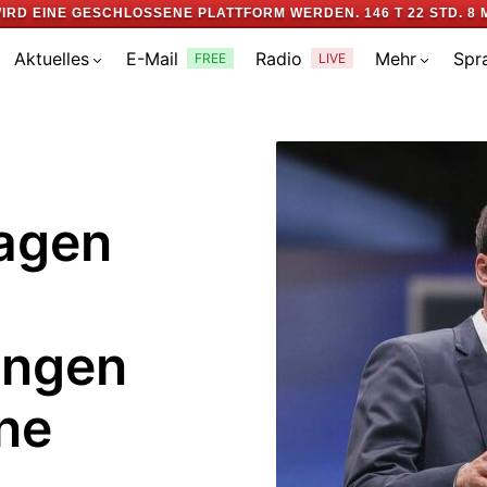
IRD EINE GESCHLOSSENE PLATTFORM WERDEN.
146 T 22 STD. 8 
Aktuelles
E-Mail
Radio
Mehr
Spr
FREE
LIVE
agen
ungen
ne