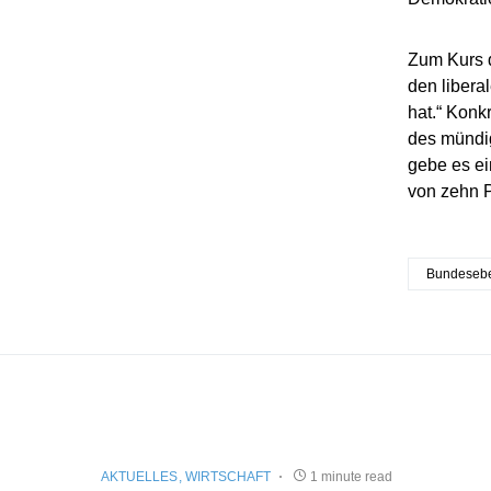
Zum Kurs 
den libera
hat.“ Konk
des mündi
gebe es ei
von zehn P
Bundeseb
AKTUELLES
WIRTSCHAFT
1 minute read