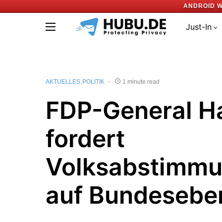
ANDROID W
Just-In
AKTUELLES
POLITIK
1 minute read
FDP-General H
fordert
Volksabstimm
auf Bundesebe