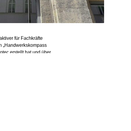
ktiver für Fachkräfte
hten „Handwerkskompass
tec erstellt hat und über
echen von einer
zierter Mitarbeiter,
tivität einher. Besonders
Hilfsmittel und
issen. Der
agte der Zeitung, er