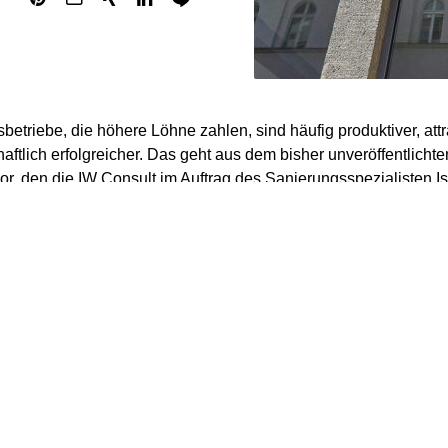
etriebe, die höhere Löhne zahlen, sind häufig produktiver, attra
haftlich erfolgreicher. Das geht aus dem bisher unveröffentlic
or, den die IW Consult im Auftrag des Sanierungsspezialisten Iso
elt am Sonntag“ berichtet.
udie wurden mehr als 600 Handwerker befragt. Die Autoren spr
tätsspirale“: Höhere Gehälter erleichterten die Gewinnung qualifi
 die Attraktivität des Arbeitgebers und gingen mit höherer Produk
he Betriebe setzen zudem häufiger auf Bonuszahlungen, digitale 
ierte Prozesse.
warnen allerdings vor zu schnellen Schlüssen aus den Ergebn
ktforscher Christian Dustmann vom University College London s