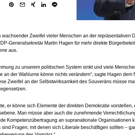
 wachsender Zweifel vieler Menschen an der repräsentativen D
DP-Generalsekretär Martin Hagen für mehr direkte Bürgerbetei
ne aus.
mmung zu unserem politischen System sinkt und viele Mensche
e an der Wahlurne könne nichts verändern“, sagte Hagen dem N
iese Zweifel an der Selbstwirksamkeit des Souveräns müsse m
gegensetzen.
e, er könne sich Elemente der direkten Demokratie vorstellen,
ebene. Man müsse aber auch die zunehmende Verrechtlichung 
de Kompetenzübertragung an supranationale Organisationen krit
 sind Fragen, mit denen sich Liberale beschäftigen sollten – ga
ebewegung des Vormärz.“