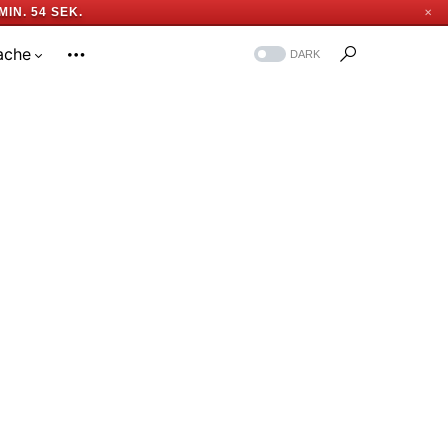
MIN. 53 SEK.
✕
ache
DARK