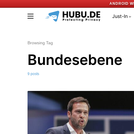
ANDROID W
Just-In
Browsing Tag
Bundesebene
9 posts