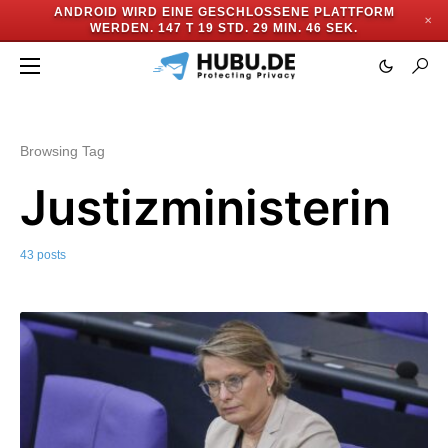
ANDROID WIRD EINE GESCHLOSSENE PLATTFORM
✕
WERDEN.
147 T 19 STD. 29 MIN. 43 SEK.
Browsing Tag
Justizministerin
43 posts