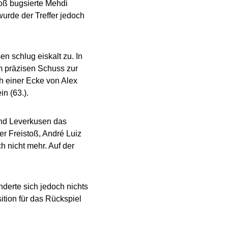
toß bugsierte Mehdi
urde der Treffer jedoch
 schlug eiskalt zu. In
m präzisen Schuss zur
ch einer Ecke von Alex
n (63.).
end Leverkusen das
er Freistoß, André Luiz
 nicht mehr. Auf der
derte sich jedoch nichts
tion für das Rückspiel