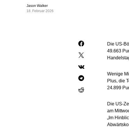
Jason Walker
18. Februar 2026
Die US-Bö
49.663 Pun
Handelsta
Wenige Min
Plus, die 
24.899 Pun
Die US-Zen
am Mittwoc
„Im Hinbli
Abwärtskor