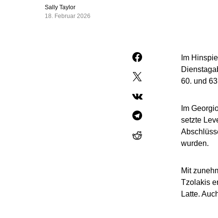
Sally Taylor
18. Februar 2026
Im Hinspie
Dienstagab
60. und 63
Im Georgio
setzte Lev
Abschlüsse
wurden.
Mit zunehm
Tzolakis e
Latte. Auc