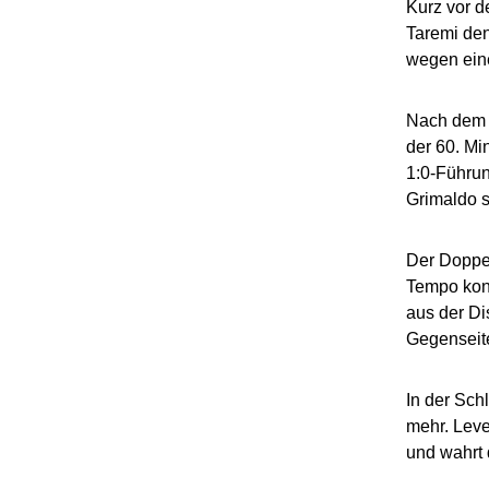
Kurz vor d
Taremi den
wegen eine
Nach dem S
der 60. Mi
1:0-Führun
Grimaldo s
Der Doppel
Tempo kont
aus der Di
Gegenseite
In der Sch
mehr. Leve
und wahrt 