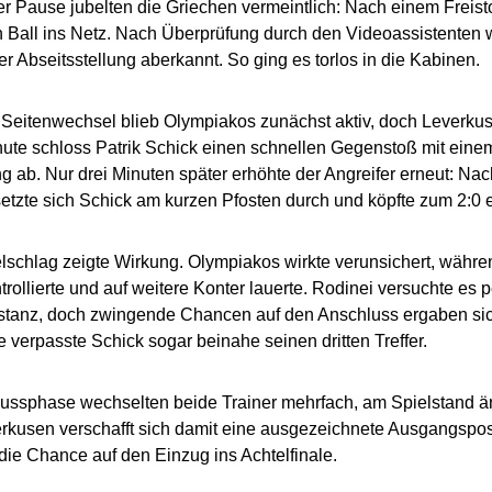
er Pause jubelten die Griechen vermeintlich: Nach einem Freis
 Ball ins Netz. Nach Überprüfung durch den Videoassistenten w
r Abseitsstellung aberkannt. So ging es torlos in die Kabinen.
eitenwechsel blieb Olympiakos zunächst aktiv, doch Leverkusen
nute schloss Patrik Schick einen schnellen Gegenstoß mit eine
g ab. Nur drei Minuten später erhöhte der Angreifer erneut: Na
etzte sich Schick am kurzen Pfosten durch und köpfte zum 2:0 ei
schlag zeigte Wirkung. Olympiakos wirkte verunsichert, währ
rollierte und auf weitere Konter lauerte. Rodinei versuchte es p
stanz, doch zwingende Chancen auf den Anschluss ergaben sich
 verpasste Schick sogar beinahe seinen dritten Treffer.
lussphase wechselten beide Trainer mehrfach, am Spielstand än
rkusen verschafft sich damit eine ausgezeichnete Ausgangsposi
die Chance auf den Einzug ins Achtelfinale.