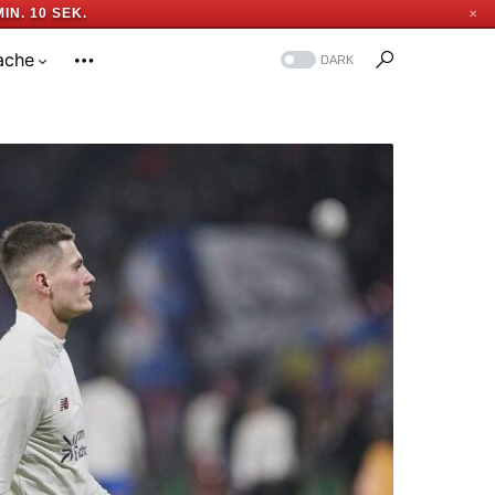
MIN. 9 SEK.
✕
ache
DARK