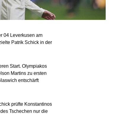
yer 04 Leverkusen am
elte Patrik Schick in der
eren Start. Olympiakos
lson Martins zu ersten
Blaswich entschärft
chick prüfte Konstantinos
t des Tschechen nur die