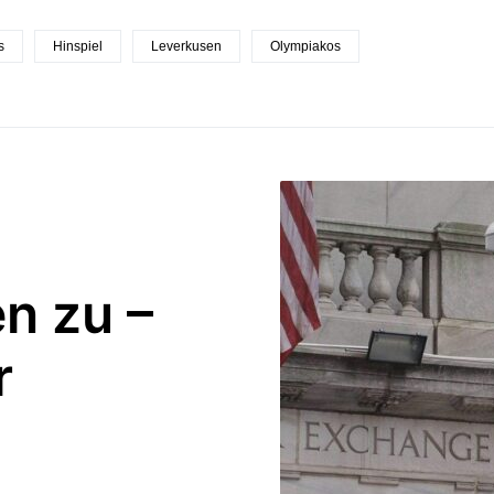
s
Hinspiel
Leverkusen
Olympiakos
n zu –
r