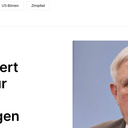
US-Börsen
Zinspfad
ert
r
gen