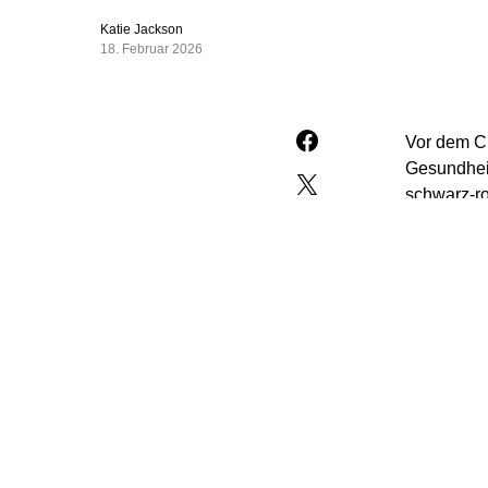
Katie Jackson
18. Februar 2026
Vor dem CD
Gesundheit
schwarz-ro
„Immer wie
Kopfschütt
(Donnersta
Vorschläge
Einschrän
der gesetz
Es müsse „
und der so