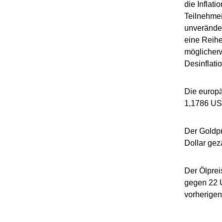
die Inflat
Teilnehmer
unveränder
eine Reihe
möglicherw
Desinflatio
Die europ
1,1786 US-
Der Goldpr
Dollar gez
Der Ölprei
gegen 22 U
vorherigen