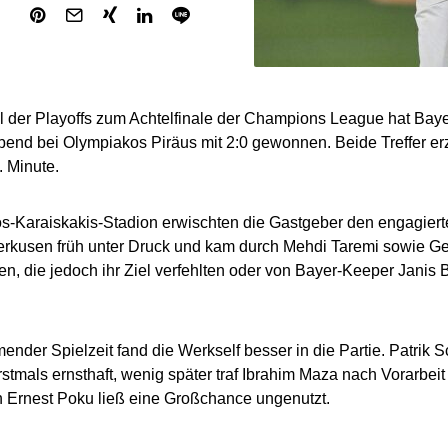
l der Playoffs zum Achtelfinale der Champions League hat Ba
end bei Olympiakos Piräus mit 2:0 gewonnen. Beide Treffer erzi
. Minute.
s-Karaiskakis-Stadion erwischten die Gastgeber den engagiert
erkusen früh unter Druck und kam durch Mehdi Taremi sowie Ge
n, die jedoch ihr Ziel verfehlten oder von Bayer-Keeper Janis 
ender Spielzeit fand die Werkself besser in die Partie. Patrik S
rstmals ernsthaft, wenig später traf Ibrahim Maza nach Vorarbei
h Ernest Poku ließ eine Großchance ungenutzt.