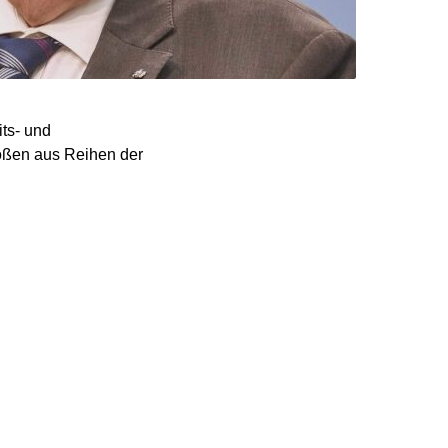
ts- und
ößen aus Reihen der
llziehbarerweise zu
lt“
D unausgegorene
ste über
 dem Leistungskatalog
chen Notwendigkeiten
 Es gehe jetzt „vor allem