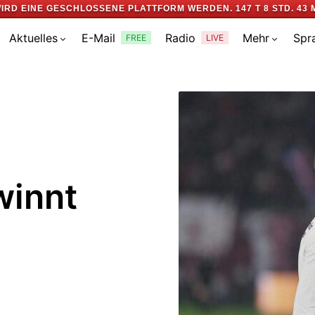
WIRD EINE GESCHLOSSENE PLATTFORM WERDEN.
147 T 8 STD. 43 
Aktuelles
E-Mail
Radio
Mehr
Spr
FREE
LIVE
winnt