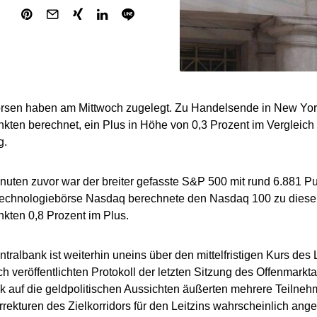
rsen haben am Mittwoch zugelegt. Zu Handelsende in New Yor
kten berechnet, ein Plus in Höhe von 0,3 Prozent im Vergleich
g.
uten zuvor war der breiter gefasste S&P 500 mit rund 6.881 Pu
Technologiebörse Nasdaq berechnete den Nasdaq 100 zu diesem
kten 0,8 Prozent im Plus.
tralbank ist weiterhin uneins über den mittelfristigen Kurs des
h veröffentlichten Protokoll der letzten Sitzung des Offenmark
ck auf die geldpolitischen Aussichten äußerten mehrere Teilneh
rekturen des Zielkorridors für den Leitzins wahrscheinlich a