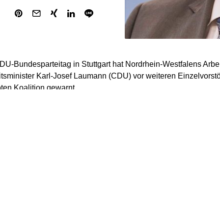
U-Bundesparteitag in Stuttgart hat Nordrhein-Westfalens Arbei
sminister Karl-Josef Laumann (CDU) vor weiteren Einzelvorst
ten Koalition gewarnt.
der neue Einzelforderungen führen reflexartig und auch nachvo
eln auf der anderen Seite der Koalition“, sagte Laumann der „We
gausgabe). „Von daher hilft es uns nicht weiter, wenn die SP
 zur Erbschaftsteuer macht, oder wenn die CDU meint, sie müs
kungen der Teilzeit oder die Herausnahme von Zahnersatz aus
lichen Krankenversicherung reden.“
ein überlegtes Gesamtkonzept geben, bei dem die wirtschaftli
ziale Zusammenhalt in der richtigen Balance sind“, so Laumann.