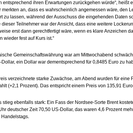
ion entsprechend ihren Erwartungen zurückgehen würde“, heißt es
 merkten an, dass es wahrscheinlich angemessen wäre, den Leit
t zu lassen, während der Ausschuss die eingehenden Daten sor
 dieser Teilnehmer war der Ansicht, dass eine weitere Lockerun
eise erst dann gerechtfertigt wäre, wenn es klare Anzeichen da
n wieder fest auf Kurs ist.“
äische Gemeinschaftswährung war am Mittwochabend schwächer
Dollar, ein Dollar war dementsprechend für 0,8485 Euro zu ha
eis verzeichnete starke Zuwächse, am Abend wurden für eine 
ahlt (+2,1 Prozent). Das entspricht einem Preis von 135,91 Eur
s stieg ebenfalls stark: Ein Fass der Nordsee-Sorte Brent kost
hr deutscher Zeit 70,50 US-Dollar, das waren 4,6 Prozent meh
 Handelstags.