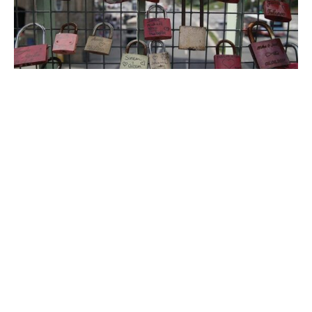
In Deutschland hat jeder siebte Internetnutzer (14
Prozent) in einer Beziehung bereits dauerhaft seinen
Standort mit dem Partner geteilt. Weitere 23 Prozent
können sich vorstellen, dies künftig zu tun, wie eine
Umfrage des IT-Branchenverbandes Bitkom ergab. Für
gut die Hälfte kommt das allerdings nicht infrage: 54
Prozent sagen, sie können sich dauerhaftes Standort-
Teilen in einer Beziehung nicht vorstellen.