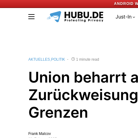
ANDROID W
Just-In
AKTUELLES
POLITIK
1 minute read
Union beharrt 
Zurückweisung
Grenzen
Frank Malcov