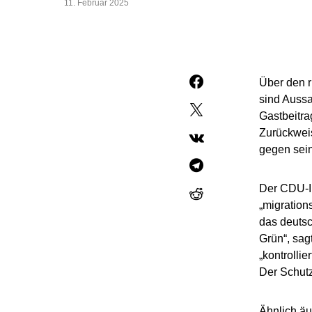
11. Februar 2025
Über den ri
sind Aussa
Gastbeitra
Zurückweis
gegen sein
Der CDU-In
„migration
das deutsc
Grün“, sag
„kontrolli
Der Schutz
Ähnlich äu