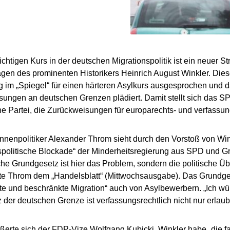
chtigen Kurs in der deutschen Migrationspolitik ist ein neuer St
gen des prominenten Historikers Heinrich August Winkler. Diese
g im „Spiegel“ für einen härteren Asylkurs ausgesprochen und d
ungen an deutschen Grenzen plädiert. Damit stellt sich das SP
e Partei, die Zurückweisungen für europarechts- und verfassung
nenpolitiker Alexander Throm sieht durch den Vorstoß von Win
spolitische Blockade“ der Minderheitsregierung aus SPD und Gr
he Grundgesetz ist hier das Problem, sondern die politische Ü
te Throm dem „Handelsblatt“ (Mittwochsausgabe). Das Grundge
erte und beschränkte Migration“ auch von Asylbewerbern. „Ich w
 der deutschen Grenze ist verfassungsrechtlich nicht nur erlaub
ßerte sich der FDP-Vize Wolfgang Kubicki. Winkler habe „die f