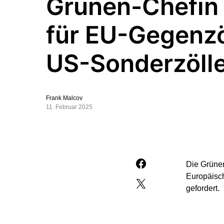
Grünen-Chefin 
für EU-Gegenzö
US-Sonderzöll
Frank Malcov
11. Februar 2025
Die Grünen
Europäisc
gefordert.
„Ich bin d