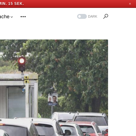
MIN. 15 SEK.
✕
ache
DARK