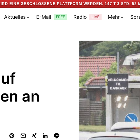
IRD EINE GESCHLOSSENE PLATTFORM WERDEN.
147 T 3 STD. 52 
Aktuelles
E-Mail
Radio
Mehr
Spr
FREE
LIVE
auf
en an