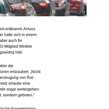
reit entbrannt. Anlass
r hatte sich in einem
abei auch für
D-Mitglied Winkler
swidrig hält.
kler die
ünen entzaubert. „Nicht
berzeugung von Rot-
setz erlaube eine
ürde sogar weitergehen:
t, sondern geboten.“
alsche Argumentation