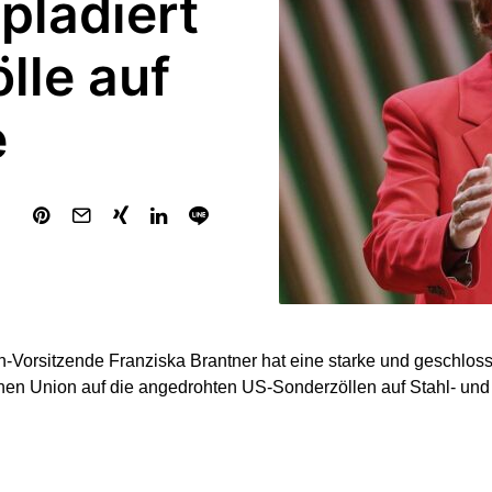
plädiert
lle auf
e
-Vorsitzende Franziska Brantner hat eine starke und geschlos
hen Union auf die angedrohten US-Sonderzöllen auf Stahl- un
er festen Überzeugung, dass die Europäische Union auf Trumps Z