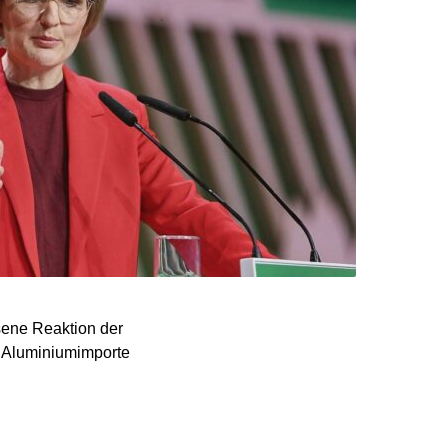
sene Reaktion der
d Aluminiumimporte
ölle nur mit eigener