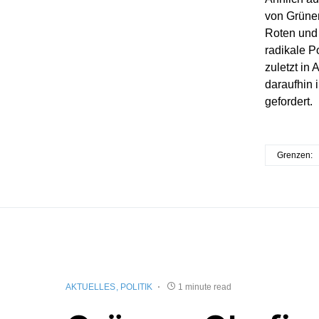
von Grünen
Roten und 
radikale P
zuletzt in
daraufhin 
gefordert.
Grenzen:
AKTUELLES
POLITIK
1 minute read