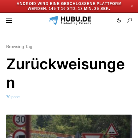
ANDROID WIRD EINE GESCHLOSSENE PLATTFORM
✕
WERDEN.
145 T 16 STD. 18 MIN. 22 SEK.
Browsing Tag
Zurückweisunge
n
70 posts